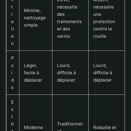
t
nécessite
nécessite
Minime,
r
des
une
nettoyage
e
traitements
protection
simple
ti
et des
contre la
e
vernis
rouille
n
P
o
Léger,
Lourd,
Lourd,
i
facile à
difficile à
difficile à
d
déplacer
déplacer
déplacer
s
E
s
t
h
Traditionnel
Moderne
Robuste et