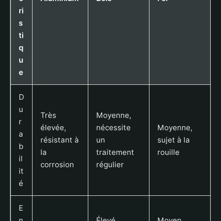
ri
s
ti
q
u
e
D
u
Très
Moyenne,
r
élevée,
nécessite
Moyenne,
a
résistant à
un
sujet à la
b
la
traitement
rouille
il
corrosion
régulier
it
é
E
n
Élevé,
Moyen,