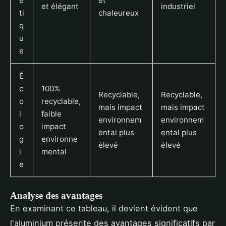
é
et
et élégant
industriel
ti
chaleureux
q
u
e
É
c
100%
Recyclable,
Recyclable,
o
recyclable,
mais impact
mais impact
l
faible
environnem
environnem
o
impact
ental plus
ental plus
g
environne
élevé
élevé
i
mental
e
Analyse des avantages
En examinant ce tableau, il devient évident que
l'aluminium présente des avantages significatifs par