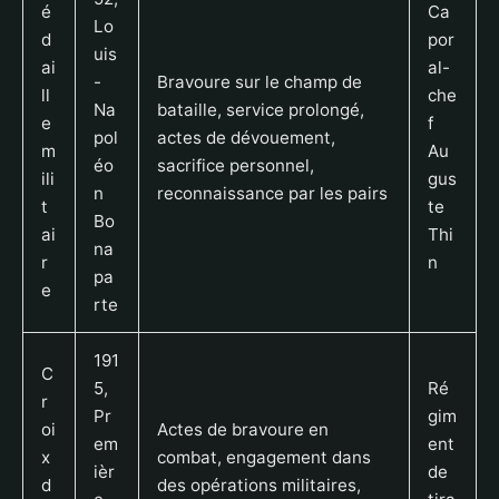
é
Ca
Lo
d
por
uis
ai
al-
-
Bravoure sur le champ de
ll
che
Na
bataille, service prolongé,
e
f
pol
actes de dévouement,
m
Au
éo
sacrifice personnel,
ili
gus
n
reconnaissance par les pairs
t
te
Bo
ai
Thi
na
r
n
pa
e
rte
191
C
5,
Ré
r
Pr
gim
oi
Actes de bravoure en
em
ent
x
combat, engagement dans
ièr
de
d
des opérations militaires,