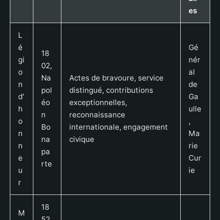
es
L
é
Gé
18
gi
nér
02,
o
al
Na
Actes de bravoure, service
n
de
pol
distingué, contributions
d'
Ga
éo
exceptionnelles,
h
ulle
n
reconnaissance
o
,
Bo
internationale, engagement
n
Ma
na
civique
n
rie
pa
e
Cur
rte
u
ie
r
18
M
52,