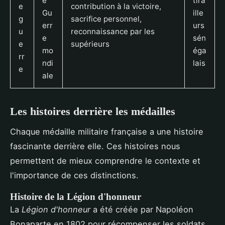
e
tira
e
contribution à la victoire,
Gu
ille
g
sacrifice personnel,
err
urs
u
reconnaissance par les
e
sén
e
supérieurs
mo
éga
rr
ndi
lais
e
ale
Les histoires derrière les médailles
Chaque médaille militaire française a une histoire
fascinante derrière elle. Ces histoires nous
permettent de mieux comprendre le contexte et
l'importance de ces distinctions.
Histoire de la Légion d'honneur
La
Légion d'honneur
a été créée par Napoléon
Bonaparte en 1802 pour récompenser les soldats