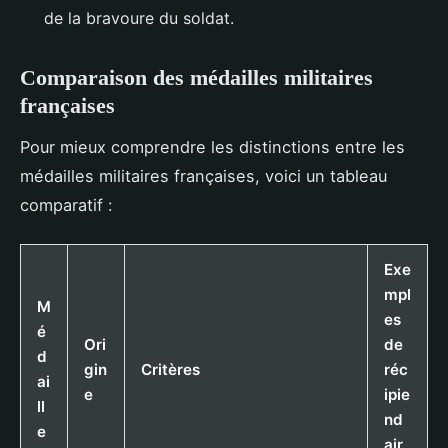
de la bravoure du soldat.
Comparaison des médailles militaires
françaises
Pour mieux comprendre les distinctions entre les
médailles militaires françaises, voici un tableau
comparatif :
Exe
mpl
M
es
é
Ori
de
d
gin
Critères
réc
ai
e
ipie
ll
nd
e
air